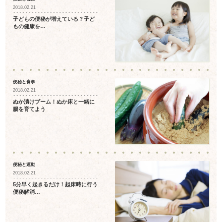
2018.02.21
子どもの便秘が増えている？子ど
もの健康を…
便秘と食事
2018.02.21
ぬか漬けブーム！ぬか床と一緒に
腸を育てよう
便秘と運動
2018.02.21
5分早く起きるだけ！起床時に行う
便秘解消…