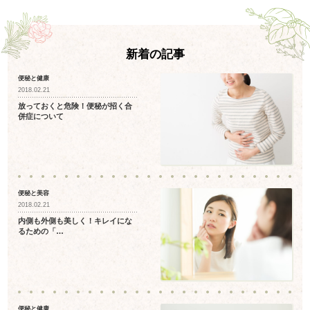
新着の記事
便秘と健康
2018.02.21
放っておくと危険！便秘が招く合
併症について
便秘と美容
2018.02.21
内側も外側も美しく！キレイにな
るための「…
便秘と健康