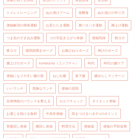
トイレトレーニング
ぬか漬けブーム
発酵食
ぬか漬けの作り方
便秘解消の簡単運動
お尻たたき運動
脚バタバタ運動
脚上げ運動
つま先のぞき込み運動
コの字起き上がり体操
便秘気味
朝ヨガ
夜ヨガ
股関節開きポーズ
お腹ひねりポーズ
伸びのポーズ
腰上げのポーズ
kombucha（コンブチャ）
40代
40代の腸ケア
便秘になりやすい腸の形
ねじれ腸
落下腸
腸ゆらしマッサージ
いいウンチ
危険なウンチ
便秘の原因
自律神経のバランスを整える
セルフチェック
ダイエット便秘
お通じを助ける食材
中高年便秘
気をつけるべき3つのポイント
骨盤回し体操
腰回し体操
料理方法
便秘薬
便秘の予防改善