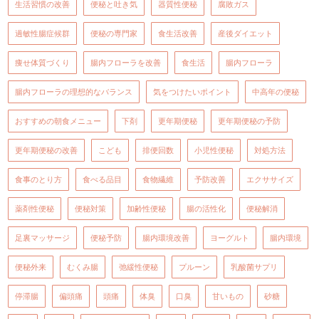
生活習慣の改善
便秘と吐き気
器質性便秘
腐敗ガス
過敏性腸症候群
便秘の専門家
食生活改善
産後ダイエット
痩せ体質づくり
腸内フローラを改善
食生活
腸内フローラ
腸内フローラの理想的なバランス
気をつけたいポイント
中高年の便秘
おすすめの朝食メニュー
下剤
更年期便秘
更年期便秘の予防
更年期便秘の改善
こども
排便回数
小児性便秘
対処方法
食事のとり方
食べる品目
食物繊維
予防改善
エクササイズ
薬剤性便秘
便秘対策
加齢性便秘
腸の活性化
便秘解消
足裏マッサージ
便秘予防
腸内環境改善
ヨーグルト
腸内環境
便秘外来
むくみ腸
弛緩性便秘
プルーン
乳酸菌サプリ
停滞腸
偏頭痛
頭痛
体臭
口臭
甘いもの
砂糖