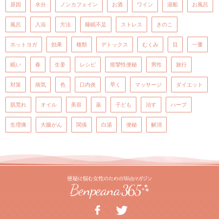
原因
水分
ノンカフェイン
お酒
ワイン
湯船
お風呂
風呂
入浴
方法
睡眠不足
ストレス
きのこ
ホットヨガ
効果
種類
デトックス
むくみ
目
一重
眠い
春
生姜
レシピ
痙攣性便秘
男性
旅行
対策
病気
色
口内炎
早く
マッサージ
ダイエット
肌荒れ
オイル
美容
薬
子ども
治す
ハーブ
生理痛
大腸がん
関係
白湯
便秘
解消