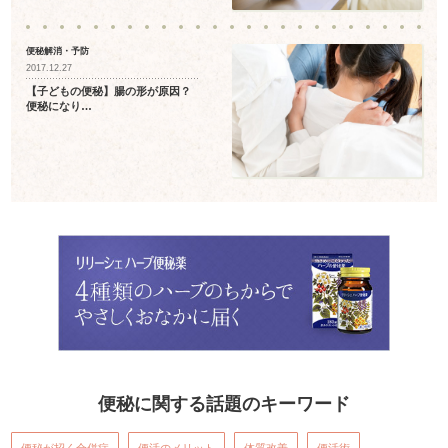
便秘解消・予防
2017.12.27
【子どもの便秘】腸の形が原因？
便秘になり…
便秘に関する話題のキーワード
便秘が招く合併症
便活のメリット
体質改善
便活術