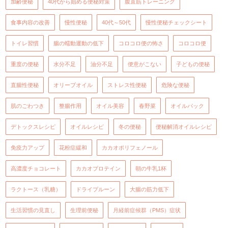
加齢便秘
40代から始める便秘対策
腹直筋トレーニング
食事内容の改善
慢性便秘
40代～50代
慢性便秘チェックシート
トイレ習慣
腸の蠕動運動の低下
コロコロ便の怖さ
コロコロ便
重度の便秘
水分不足
油分不足
便意がこない
子どもの便秘
直腸性便秘
オリーブオイル
ストレス性便秘
危険な便秘
肌のごわつき
整腸作用
オイル美容
春野菜
オイルパック
デトックスレシピ
オイルレシピ
冬の便秘
便秘解消オイルレシピ
免疫力アップ
花粉症緩和
カカオポリフェノール
高濃度チョコレート
カカオプロテイン
朝の牛乳1杯
ラクトース（乳糖）
ドライプルーン
大腸の筋力低下
生活習慣の見直し
生理前便秘
月経前症候群（PMS）症状