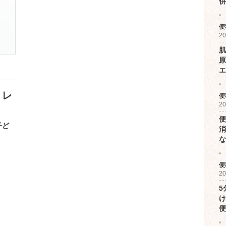
併
便
20
肌
原
エ
トレ
便
20
便
子ど
消
な
便
20
5
け
便