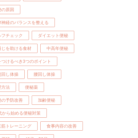
秘の原因
律神経のバランスを整える
ルフチェック
ダイエット便秘
通じを助ける食材
中高年便秘
をつけるべき3つのポイント
盤回し体操
腰回し体操
理方法
便秘薬
秘の予防改善
加齢便秘
0代から始める便秘対策
直筋トレーニング
食事内容の改善