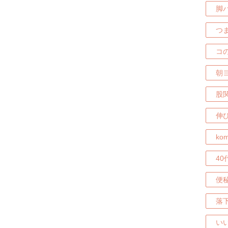
脚
つ
コ
朝
股
伸
ko
4
便
落
い