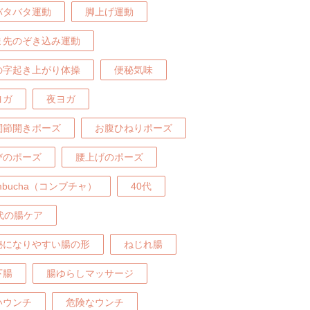
バタバタ運動
脚上げ運動
ま先のぞき込み運動
の字起き上がり体操
便秘気味
ヨガ
夜ヨガ
関節開きポーズ
お腹ひねりポーズ
びのポーズ
腰上げのポーズ
mbucha（コンブチャ）
40代
0代の腸ケア
秘になりやすい腸の形
ねじれ腸
下腸
腸ゆらしマッサージ
いウンチ
危険なウンチ