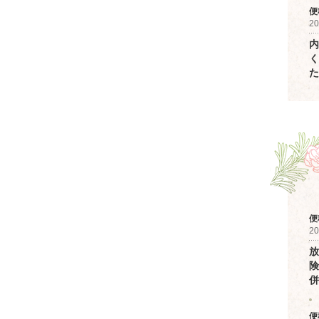
便
20
内
く
た
便
20
放
険
併
便