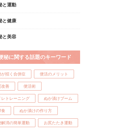
秘と運動
秘と健康
秘と美容
便秘に関する話題のキーワード
秘が招く合併症
便活のメリット
質改善
便活術
イレトレーニング
ぬか漬けブーム
酵食
ぬか漬けの作り方
秘解消の簡単運動
お尻たたき運動