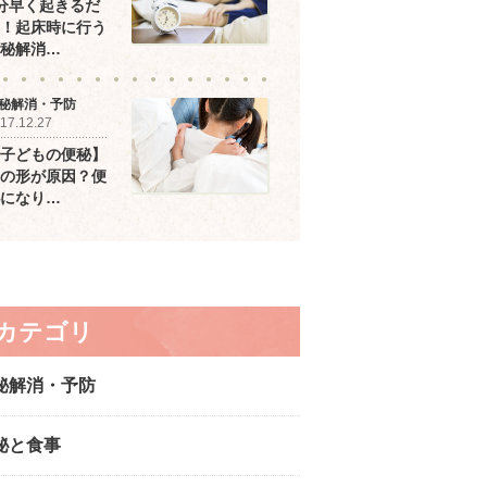
分早く起きるだ
！起床時に行う
秘解消…
秘解消・予防
17.12.27
子どもの便秘】
の形が原因？便
になり…
カテゴリ
秘解消・予防
秘と食事