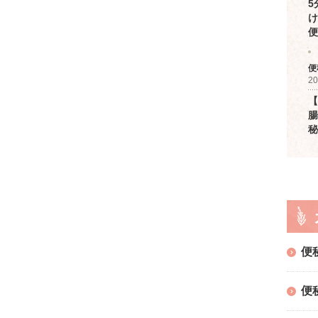
5
け
便
便
20
【
腸
秘
便
便