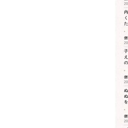
20
内
く
た
便
20
子
え
の
便
20
ぬ
ぬ
を
便
20