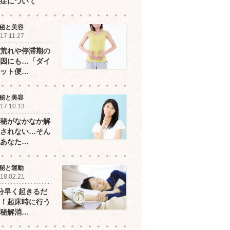
症について
秘と美容
17.11.27
荒れや停滞期の
因にも…「ダイ
ット便…
秘と美容
17.10.13
秘がなかなか解
されない…そん
あなた…
秘と運動
18.02.21
分早く起きるだ
！起床時に行う
秘解消…