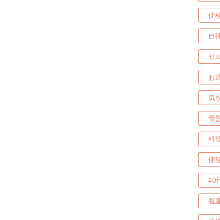
便
自
セ
お
気
骨
料
便
4
腹