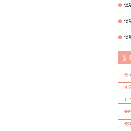
便
便
便
便
体
ト
発
便