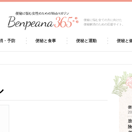
便秘に悩む全ての方に向けた
便秘解消のための応援サイト。
消・予防
便秘と食事
便秘と運動
便秘と
ル
便
20
放
険