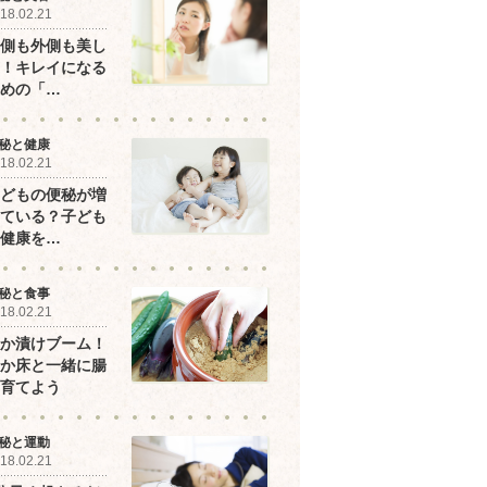
18.02.21
側も外側も美し
！キレイになる
めの「…
秘と健康
18.02.21
どもの便秘が増
ている？子ども
健康を…
秘と食事
18.02.21
か漬けブーム！
か床と一緒に腸
育てよう
秘と運動
18.02.21