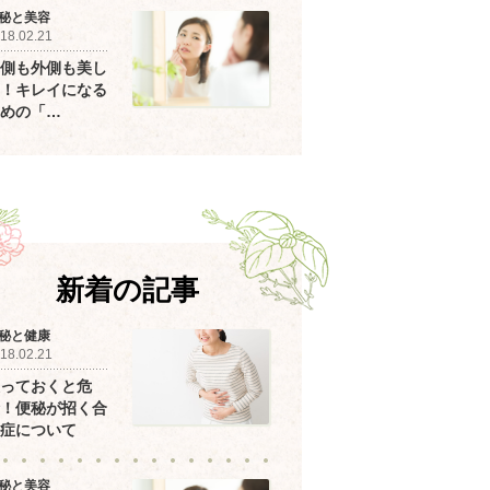
秘と美容
18.02.21
側も外側も美し
！キレイになる
めの「…
新着の記事
秘と健康
18.02.21
っておくと危
！便秘が招く合
症について
秘と美容