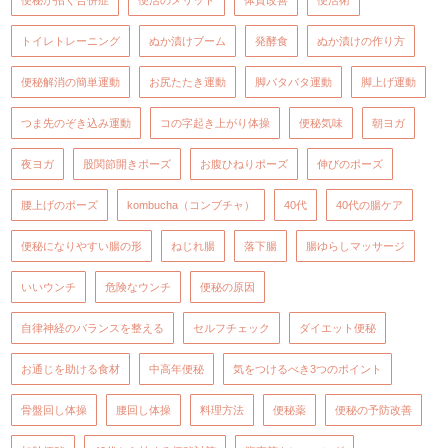
トイレトレーニング
ぬか漬けブーム
発酵食
ぬか漬けの作り方
便秘解消の簡単運動
お尻たたき運動
脚バタバタ運動
脚上げ運動
つま先のぞき込み運動
コの字起き上がり体操
便秘気味
朝ヨガ
夜ヨガ
股関節開きポーズ
お腹ひねりポーズ
伸びのポーズ
腰上げのポーズ
kombucha（コンブチャ）
40代
40代の腸ケア
便秘になりやすい腸の形
ねじれ腸
落下腸
腸ゆらしマッサージ
いいウンチ
危険なウンチ
便秘の原因
自律神経のバランスを整える
セルフチェック
ダイエット便秘
お通じを助ける食材
中高年便秘
気をつけるべき3つのポイント
骨盤回し体操
腰回し体操
料理方法
便秘薬
便秘の予防改善