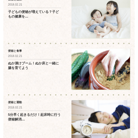
2018.02.21
子どもの便秘が増えている？子ど
もの健康を…
便秘と食事
2018.02.21
ぬか漬けブーム！ぬか床と一緒に
腸を育てよう
便秘と運動
2018.02.21
5分早く起きるだけ！起床時に行う
便秘解消…