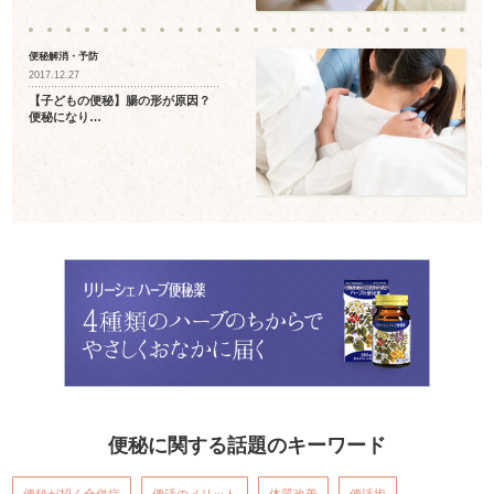
便秘解消・予防
2017.12.27
【子どもの便秘】腸の形が原因？
便秘になり…
便秘に関する話題のキーワード
便秘が招く合併症
便活のメリット
体質改善
便活術