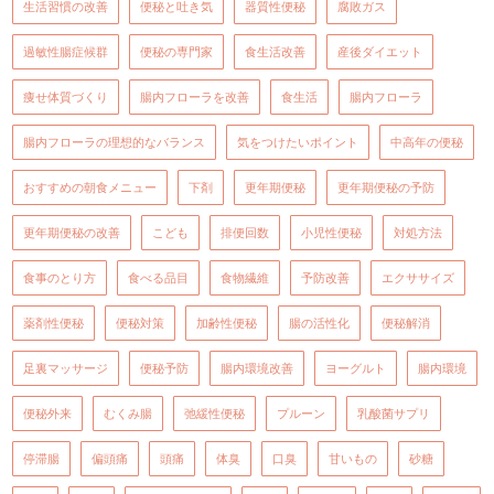
生活習慣の改善
便秘と吐き気
器質性便秘
腐敗ガス
過敏性腸症候群
便秘の専門家
食生活改善
産後ダイエット
痩せ体質づくり
腸内フローラを改善
食生活
腸内フローラ
腸内フローラの理想的なバランス
気をつけたいポイント
中高年の便秘
おすすめの朝食メニュー
下剤
更年期便秘
更年期便秘の予防
更年期便秘の改善
こども
排便回数
小児性便秘
対処方法
食事のとり方
食べる品目
食物繊維
予防改善
エクササイズ
薬剤性便秘
便秘対策
加齢性便秘
腸の活性化
便秘解消
足裏マッサージ
便秘予防
腸内環境改善
ヨーグルト
腸内環境
便秘外来
むくみ腸
弛緩性便秘
プルーン
乳酸菌サプリ
停滞腸
偏頭痛
頭痛
体臭
口臭
甘いもの
砂糖