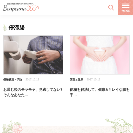
停滞腸
便秘解消・予防
2017.10.13
便秘と健康
2017.10.13
お通じ後のモヤモヤ、見逃してない?
便秘を解消して、健康&キレイな腸を
そんなあなた…
手…