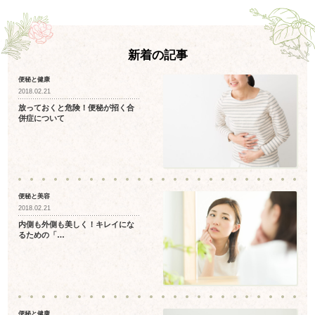
新着の記事
便秘と健康
2018.02.21
放っておくと危険！便秘が招く合
併症について
便秘と美容
2018.02.21
内側も外側も美しく！キレイにな
るための「…
便秘と健康