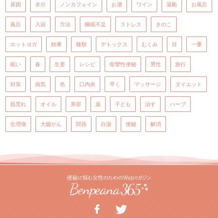
原因
水分
ノンカフェイン
お酒
ワイン
湯船
お風呂
風呂
入浴
方法
睡眠不足
ストレス
きのこ
ホットヨガ
効果
種類
デトックス
むくみ
目
一重
眠い
春
生姜
レシピ
痙攣性便秘
男性
旅行
対策
病気
色
口内炎
早く
マッサージ
ダイエット
肌荒れ
オイル
美容
薬
子ども
治す
ハーブ
生理痛
大腸がん
関係
白湯
便秘
解消