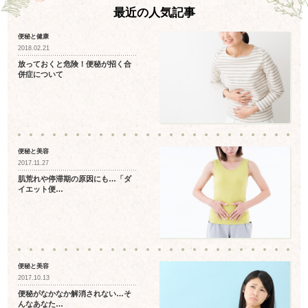
最近の人気記事
便秘と健康
2018.02.21
放っておくと危険！便秘が招く合
併症について
便秘と美容
2017.11.27
肌荒れや停滞期の原因にも…「ダ
イエット便…
便秘と美容
2017.10.13
便秘がなかなか解消されない…そ
んなあなた…