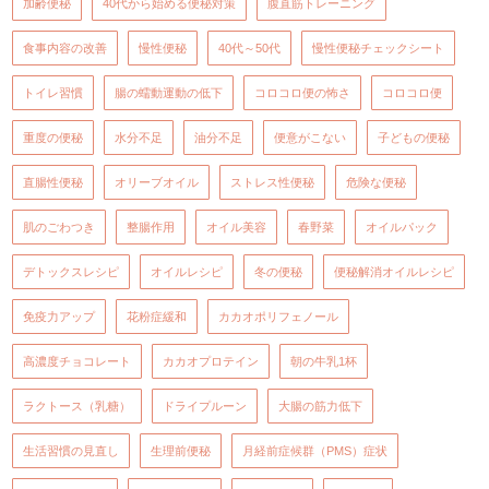
加齢便秘
40代から始める便秘対策
腹直筋トレーニング
食事内容の改善
慢性便秘
40代～50代
慢性便秘チェックシート
トイレ習慣
腸の蠕動運動の低下
コロコロ便の怖さ
コロコロ便
重度の便秘
水分不足
油分不足
便意がこない
子どもの便秘
直腸性便秘
オリーブオイル
ストレス性便秘
危険な便秘
肌のごわつき
整腸作用
オイル美容
春野菜
オイルパック
デトックスレシピ
オイルレシピ
冬の便秘
便秘解消オイルレシピ
免疫力アップ
花粉症緩和
カカオポリフェノール
高濃度チョコレート
カカオプロテイン
朝の牛乳1杯
ラクトース（乳糖）
ドライプルーン
大腸の筋力低下
生活習慣の見直し
生理前便秘
月経前症候群（PMS）症状